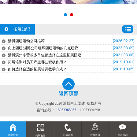
拓展知识
淄博团建活动公司推荐
[2026-02-27]
向上团建|淄博公司组织团建活动的几点建议
[2023-08-09]
淄博滨州东营很多单位都选择在这里拓展团建
[2021-03-08]
拓展培训对员工产生哪些积极作用？
[2019-10-01]
如何选择合适的拓展培训教学方式？
[2018-10-05]
返回顶部
© Copyright 2020 淄博向上团建 版权所有
咨询热线：
15053365055
18953391698
网站首页
电话咨询
在线客服
留言咨询
拓展项目