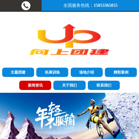
全国服务热线：
15053365055
主题团建
拓展训练
场地介绍
精彩案例
新闻资讯
关于我们
联系我们