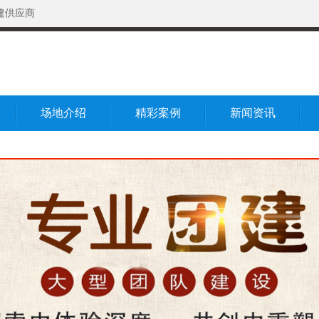
建供应商
场地介绍
精彩案例
新闻资讯