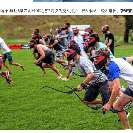
箭这个团建活动发明时候就把它定义为交叉掩护、梯队解救、轮次进攻、
攻守兼