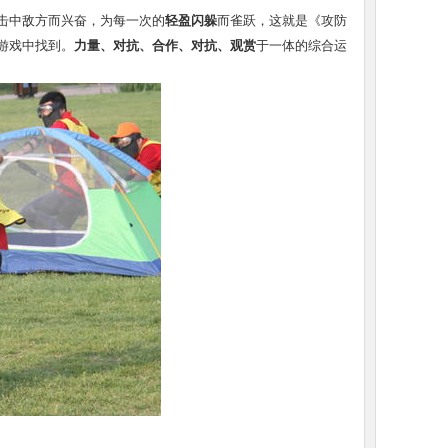
击中敌方而兴奋，为每一次的
轻盈闪躲
而雀跃，这就是《攻防
游戏中找到。
力量、对抗、合作、对抗、观赏
于一体的综合运