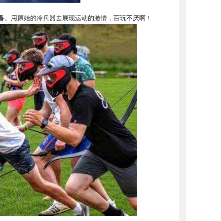
备
。用原始的冷兵器去展现运动的激情，百玩不厌啊！