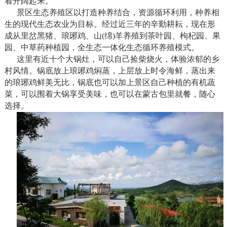
着开阔起来。
景区生态养殖区以打造种养结合，资源循环利用，种养相
生的现代生态农业为目标。经过近三年的辛勤耕耘，现在形
成从里岔黑猪、琅琊鸡、山(绵)羊养殖到茶叶园、枸杞园、果
园、中草药种植园，全生态一体化生态循环养殖模式。
这里有近十个大锅灶，可以自己捡柴烧火，体验浓郁的乡
村风情。锅底放上琅琊鸡焖蒸，上层放上时令海鲜，蒸出来
的琅琊鸡鲜美无比，锅底也可以加上景区自己种植的有机蔬
菜，可以围着大锅享受美味，也可以在蒙古包里就餐，随心
选择。