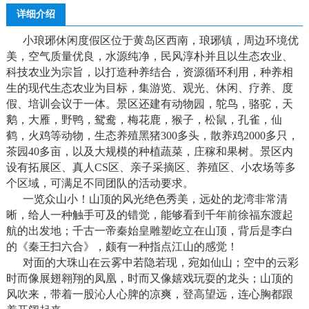
详细介绍
小琅琊休闲度假区位于黄岛区西南，琅琊镇，周边环境优
美，空气质量优良，水源纯净，民风淳朴并且以生态农业、
科技农业为宗旨，以打造种养结合，资源循环利用，种养相
生的现代生态农业为目标，集游览、观光、休闲、疗养、度
假、培训会议于一体。景区还建有动物园，鸵鸟，骆驼，天
鹅，大雁，野鸭，鸳鸯，梅花鹿，猴子，松鼠，孔雀，仙
鹤，火鸡等动物，生态养殖黑猪300多头，散养鸡2000多只，
茶园40多亩，以及大规模的种植蔬菜，庄稼和果树。景区内
设有拓展区、真人CS区、亲子采摘区、养殖区、小农场等多
个区域，可满足不同团队的活动要求。
一览众山小！山顶的风光绝色秀美，远处的龙湾非常清
晰，给人一种触手可及的错觉，能够看到千年前徐福东渡起
航的出发地；千古一帝秦始皇雕塑屹立在山顶，背后是李白
的《秦王扫六合》，颇有一种指点江山的感觉！
对面的大珠山在云雾中若隐若现，宛如仙山；空中的云彩
时而像展翅翱翔的凤凰，时而又像嬉戏玩耍的龙头；山顶的
风吹来，带着一股沁人心脾的凉爽，登高望远，连心胸都跟